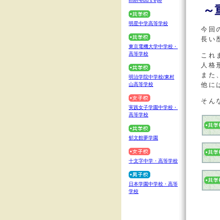
inter-edu's eye
～
明星中学高等学校
今回
長い
東京電機大学中学校・
高等学校
これ
人格
また
明治学院中学校/東村
他に
山高等学校
そん
実践女子学園中学校・
高等学校
郁文館夢学園
十文字中学・高等学校
日本学園中学校・高等
学校