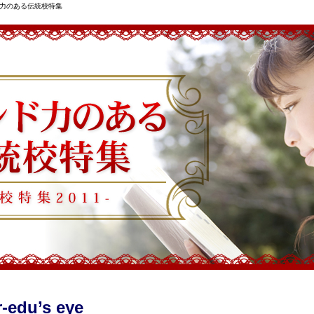
力のある伝統校特集
r-edu’s eye